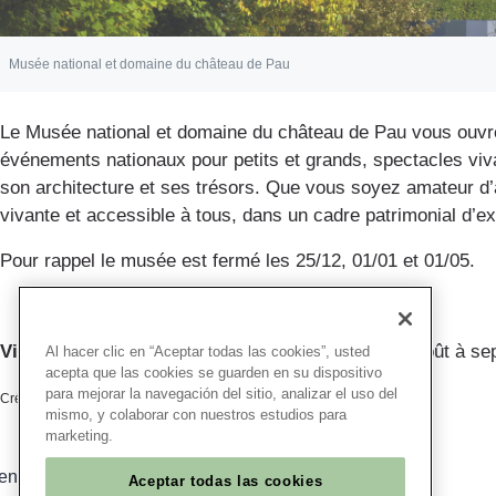
Musée national et domaine du château de Pau
Le Musée national et domaine du château de Pau vous ouvre 
événements nationaux pour petits et grands, spectacles viva
son architecture et ses trésors. Que vous soyez amateur d’
vivante et accessible à tous, dans un cadre patrimonial d’ex
Pour rappel le musée est fermé les 25/12, 01/01 et 01/05.
Visite du château :
Pas de réservation en ligne d'août à sep
Al hacer clic en “Aceptar todas las cookies”, usted
acepta que las cookies se guarden en su dispositivo
para mejorar la navegación del sitio, analizar el uso del
Crédits photo : Château de Pau / JF Lairez
mismo, y colaborar con nuestros estudios para
marketing.
Texte éditorial (WYSIWYG)
ent 100% sécurisé
Aceptar todas las cookies