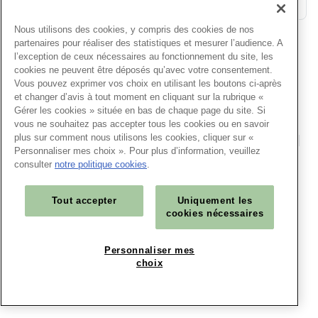
Nous utilisons des cookies, y compris des cookies de nos
partenaires pour réaliser des statistiques et mesurer l’audience. A
l’exception de ceux nécessaires au fonctionnement du site, les
cookies ne peuvent être déposés qu’avec votre consentement.
Vous pouvez exprimer vos choix en utilisant les boutons ci-après
et changer d’avis à tout moment en cliquant sur la rubrique «
Menu
Gérer les cookies » située en bas de chaque page du site. Si
Centre d'aide
Service Client
Nous contacter
vous ne souhaitez pas accepter tous les cookies ou en savoir
plus sur comment nous utilisons les cookies, cliquer sur «
Préparez votre visite
Conditions générales de vente
Personnaliser mes choix ». Pour plus d’information, veuillez
consulter
notre politique cookies
.
Grille tarifaire SCN
Tout accepter
Uniquement les
Menu
© 2025 - Tous droits réservés
cookies nécessaires
Mentions légales
footer
Accessibilité : partiellement conforme
Gérer mes cookies
Personnaliser mes
Politique cookies
choix
Propriété intellectuelle
Protection des données